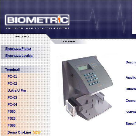
Sicurezza Fisica
Sicurezza Logica
Descr
Terminali
PC-01
Applic
PC-02
Dimen
U.Are.U Pro
PC-03
Comun
PC-04
FS80
Softw
FS28
Specif
FS88
Demo On-Line
NEW