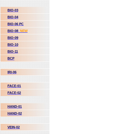
BIO-03
BIO-04
BIO-06 PC
BIO-08
NEW
BIO-09
BIO-10
BIO-11
BCP
IRI-06
FACE-01
FACE-02
HAND-01
HAND-02
VEIN-02