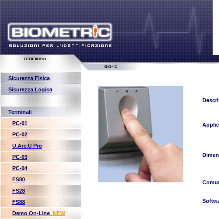
Sicurezza Fisica
Sicurezza Logica
Descri
Terminali
PC-01
Applic
PC-02
U.Are.U Pro
Dimen
PC-03
PC-04
FS80
Comun
FS28
Softw
FS88
Demo On-Line
NEW