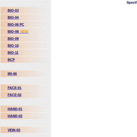
Specif
BIO-03
BIO-04
BIO-06 PC
BIO-08
NEW
BIO-09
BIO-10
BIO-11
BCP
IRI-06
FACE-01
FACE-02
HAND-01
HAND-02
VEIN-02