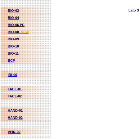
Lato S
BIO-03
BIO-04
BIO-06 PC
BIO-08
NEW
BIO-09
BIO-10
BIO-11
BCP
IRI-06
FACE-01
FACE-02
HAND-01
HAND-02
VEIN-02