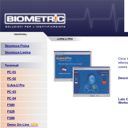
Sicurezza Fisica
Sicurezza Logica
Circa i
inform
Terminali
vostra 
PC-01
Descri
PC-02
U.Are.U Pro
PC-03
PC-04
Lato C
Works
FS80
FS28
FS88
Demo On-Line
NEW