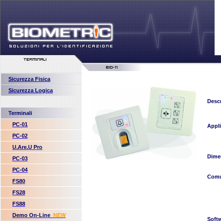
Sicurezza Fisica
Sicurezza Logica
Descr
Terminali
PC-01
Appli
PC-02
U.Are.U Pro
Dime
PC-03
PC-04
Comu
FS80
FS28
FS88
Demo On-Line
NEW
Soft