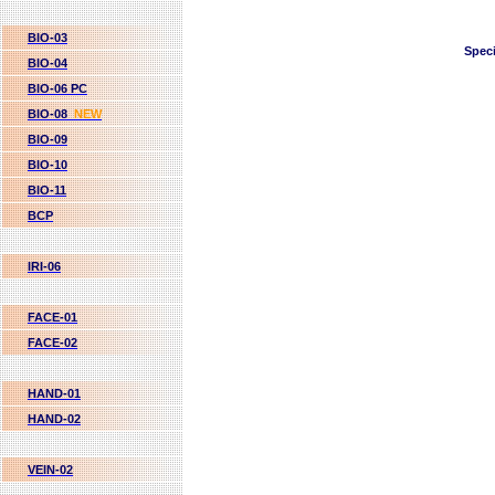
BIO-03
Speci
BIO-04
BIO-06 PC
BIO-08
NEW
BIO-09
BIO-10
BIO-11
BCP
IRI-06
FACE-01
FACE-02
HAND-01
HAND-02
VEIN-02