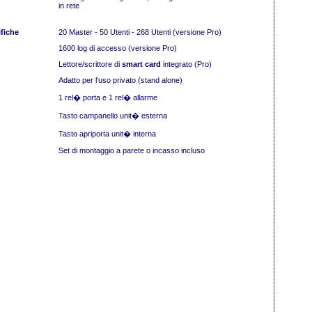
in rete
fiche
20 Master - 50 Utenti - 268 Utenti (versione Pro)
1600 log di accesso (versione Pro)
Lettore/scrittore di
smart card
integrato (Pro)
Adatto per l'uso privato (stand alone)
1 rel� porta e 1 rel� allarme
Tasto campanello unit� esterna
Tasto apriporta unit� interna
Set di montaggio a parete o incasso incluso