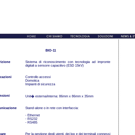
BIO-11
izione
Sistema di riconoscimento con tecnologia ad impronte
digitali a sensore capacitivo (ESD 15kV)
cazioni
Controllo accessi
Domotica
Impianti di sicurezza
nsioni
Unit� esterna/interna: 86mm x 86mm x 35mm
nicazione
Stand-alone o in rete con interfaccia:
- Ethernet
- RS232
- RS485
ware
Per la gestione degli utenti, dei log e dei terminali connessi