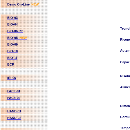
Demo On-Line
NEW
BIO-03
BIO-04
Tecno
BIO-06 PC
BIO-08
NEW
Ricon
BIO-09
Auten
BIO-10
BIO-11
Capac
BCP
Risol
IRI-06
Alime
FACE-01
FACE-02
Dimen
HAND-01
Comun
HAND-02
Tempe