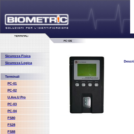
Sicurezza Fisica
Descri
Sicurezza Logica
Terminali
PC-01
PC-02
U.Are.U Pro
PC-03
PC-04
FS80
FS28
FS88