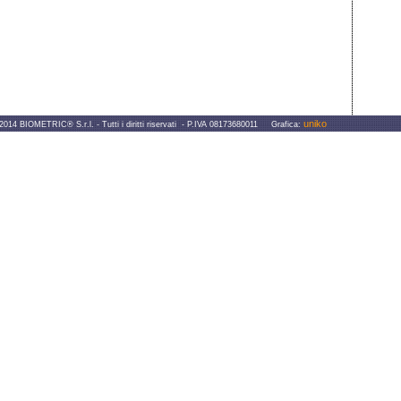
uniko
IOMETRIC® S.r.l. - Tutti i diritti riservati - P.IVA 08173680011 Grafica: