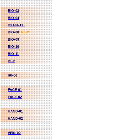
BIO-03
BIO-04
BIO-06 PC
BIO-08
NEW
BIO-09
BIO-10
BIO-11
BCP
IRI-06
FACE-01
FACE-02
HAND-01
HAND-02
VEIN-02