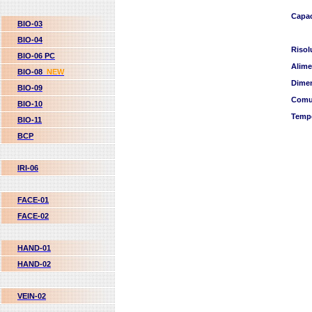
Capac
BIO-03
BIO-04
Risol
BIO-06 PC
Alime
BIO-08
NEW
Dime
BIO-09
Comu
BIO-10
Tempe
BIO-11
BCP
IRI-06
FACE-01
FACE-02
HAND-01
HAND-02
VEIN-02