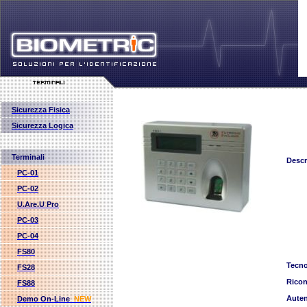
Sicurezza Fisica
Sicurezza Logica
Terminali
Descr
PC-01
PC-02
U.Are.U Pro
PC-03
PC-04
FS80
Tecno
FS28
Rico
FS88
Auten
Demo On-Line
NEW