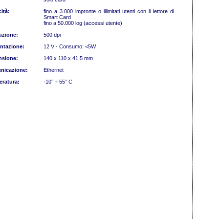
ità:
fino a 3.000 impronte o illimitati utenti con il lettore di
Smart Card
fino a 50.000 log (accessi utente)
uzione:
500 dpi
ntazione:
12 V - Consumo: <5W
nsione:
140 x 110 x 41,5 mm
nicazione:
Ethernet
ratura:
-10° ÷ 55° C