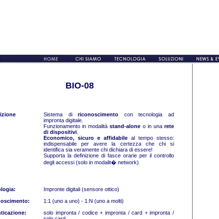
BIO-08
izione
Sistema di
riconoscimento
con tecnologia ad
impronta digitale.
Funzionamento in modalità
stand-alone
o in una
rete
di dispositivi
.
Economico, sicuro e affidabile
al tempo stesso:
indispensabile per avere la certezza che chi si
identifica sia veramente chi dichiara di essere!
Supporta la definizione di fasce orarie per il controllo
degli accessi (solo in modalit� network)
logia:
Impronte digitali (sensore ottico)
noscimento:
1:1 (uno a uno) - 1:N (uno a molti)
ticazione:
solo impronta / codice + impronta / card + impronta /
solo card