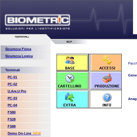
Sicurezza Fisica
Sicurezza Logica
Pacche
Terminali
Gener
PC-01
PC-02
U.Are.U Pro
PC-03
Anagr
PC-04
FS80
FS28
FS88
Demo On-Line
NEW