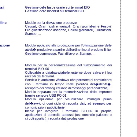
si
Gestione delle fasce orarie sui terminali BIO
Gestione delle blacklist sui terminali BIO
llino
Modulo per la rilevazione presenze
Causali, Orari rigidi e variabili, Orari giornalieri e Festivi,
Pre-giustificazione assenze, Calcoli giornalieri, Turnazioni,
Stampe, ...
uzione
Modulo applicato alla produzione per l'ottimizzazione delle
attivit� produttive a partire dall'ordine fino al prodotto finito
Gestione commesse, Fasi di lavoro, Stampe, ...
Modulo per la personalizzazione del funzionamento dei
terminali BIO-06
Collegabile a database/tabelle esterne dove salvare i log
raccolti dai terminali
Servizio in ambiente Windows che permette di comunicare
con i terminali in tempo reale (verifica dell�identit�,
recupero dei dati/log ed invio di messaggi personalizzati)
Modulo separato per la memorizzazione delle impronte
tramite sensore USB PC-01
Modulo opzionale per visualizzare immagini prima
dell�avvio di ogni ciclo di raccolta dati, ad esempio per
comunicazioni pubblicitarie
Ideale per integrare i terminali BIO-06 in proprie
applicazioni di controllo accessi (es: controllo palestre o
circoli sportivi), raccolta dati produzione