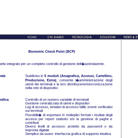
Biometric Check Point (BCP)
tto integrato per un completo controllo di gestione dell�azienda/ente.
ale
Suddiviso in
5 moduli (Anagrafica, Accessi, Cartellino,
Produzione, Extra)
, consente l�amministrazione degli
utenti dei terminali e la loro distribuzione/sincronizzazione
nella rete di dispositivi.
afica
Controllo di un numero variabile di terminali
Gestione centralizzata di utenti e dispositivi
Log di accesso, tentativi di accesso falliti, eventi verificatisi
sui terminali
Possibilit� di esportare in molteplici formati i risultati degli
accessi per report statistici e/o la gestione di paghe e
contributi
Diversi livelli di accesso: protetto da password o da
impronta digitale
Semplice da usare: interfaccia grafica di supporto intuitiva