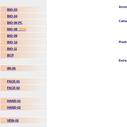
Acces
BIO-03
BIO-04
Carte
BIO-06 PC
BIO-08
NEW
BIO-09
Prod
BIO-10
BIO-11
BCP
Extra
IRI-06
FACE-01
FACE-02
HAND-01
HAND-02
VEIN-02