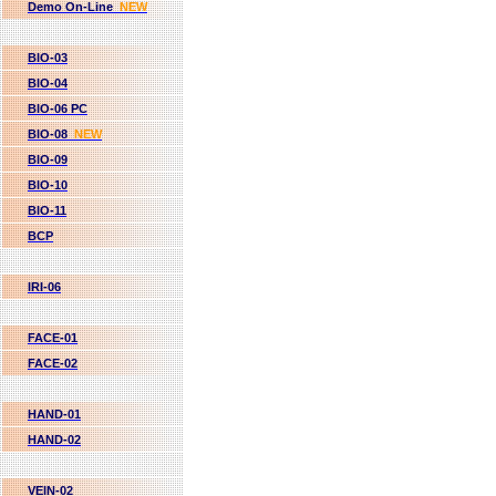
Demo On-Line
NEW
BIO-03
BIO-04
BIO-06 PC
BIO-08
NEW
BIO-09
BIO-10
BIO-11
BCP
IRI-06
FACE-01
FACE-02
HAND-01
HAND-02
VEIN-02