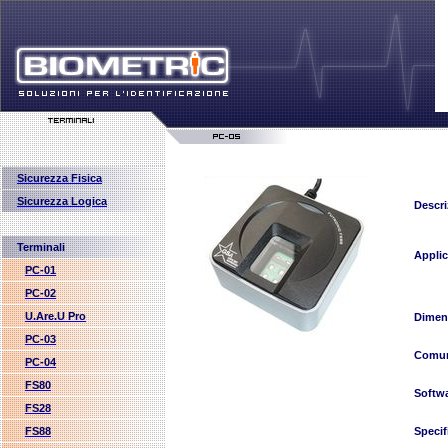
Sicurezza Fisica
Sicurezza Logica
Descri
Terminali
Applic
PC-01
PC-02
U.Are.U Pro
Dimen
PC-03
Comun
PC-04
FS80
Softw
FS28
FS88
Specif