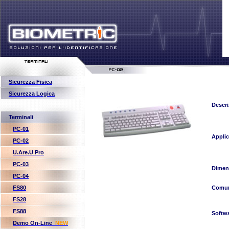
Sicurezza Fisica
Sicurezza Logica
Descri
Terminali
PC-01
Applic
PC-02
U.Are.U Pro
PC-03
Dimen
PC-04
FS80
Comun
FS28
FS88
Softw
Demo On-Line
NEW