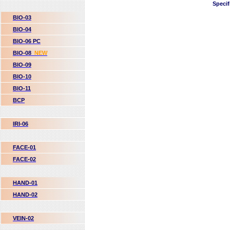
Specif
BIO-03
BIO-04
BIO-06 PC
BIO-08
NEW
BIO-09
BIO-10
BIO-11
BCP
IRI-06
FACE-01
FACE-02
HAND-01
HAND-02
VEIN-02