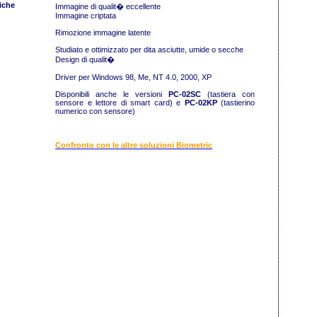
iche
Immagine di qualit� eccellente
Immagine criptata
Rimozione immagine latente
Studiato e ottimizzato per dita asciutte, umide o secche
Design di qualit�
Driver per Windows 98, Me, NT 4.0, 2000, XP
Disponibili anche le versioni
PC-02SC
(tastiera con
sensore e lettore di smart card) e
PC-02KP
(tastierino
numerico con sensore)
Confronto con le altre soluzioni Biometric