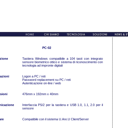
PC-02
zione
Tastiera Windows compatibile a 104 tasti con integrato
sensore biometrico ottico e sistema di riconoscimento con
tecnologia ad impronte digitali
azioni
Logon a PC / reti
Password replacement su PC / reti
Autenticazione on-line / web
sioni
476mm x 192mm x 40mm
icazione
Interfaccia PS/2 per la tastiera e USB 1.0, 1.1, 2.0 per il
sensore
are
Compatibile con il sistema U.Are.U Client/Server