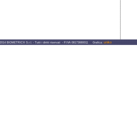
uniko
IOMETRIC® S.r.l. - Tutti i diritti riservati - P.IVA 08173680011 Grafica: