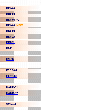
BIO-03
BIO-04
BIO-06 PC
BIO-08
NEW
BIO-09
BIO-10
BIO-11
BCP
IRI-06
FACE-01
FACE-02
HAND-01
HAND-02
VEIN-02