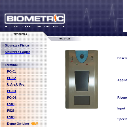
Sicurezza Fisica
Sicurezza Logica
Descri
Terminali
PC-01
PC-02
Applic
U.Are.U Pro
PC-03
PC-04
Ricon
FS80
Input
FS28
FS88
Specif
Demo On-Line
NEW