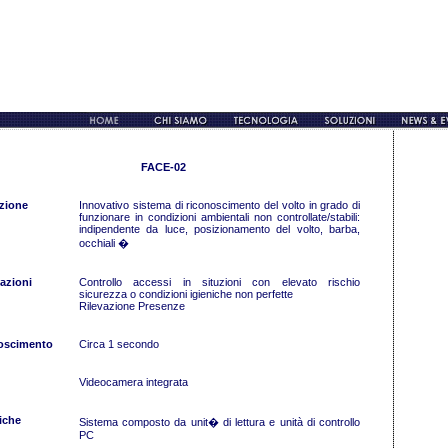
FACE-02
zione
Innovativo sistema di riconoscimento del volto in grado di
funzionare in condizioni ambientali non controllate/stabili:
indipendente da luce, posizionamento del volto, barba,
occhiali �
azioni
Controllo accessi in situzioni con elevato rischio
sicurezza o condizioni igieniche non perfette
Rilevazione Presenze
oscimento
Circa 1 secondo
Videocamera integrata
iche
Sistema composto da unit� di lettura e unità di controllo
PC