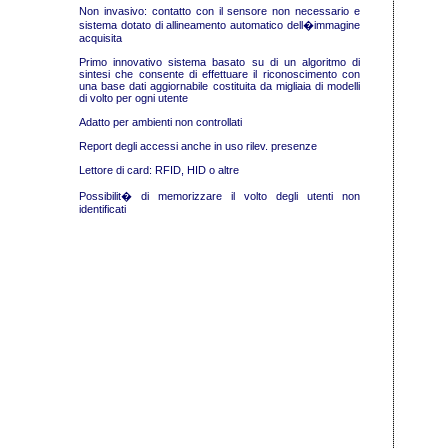
Non invasivo: contatto con il sensore non necessario e
sistema dotato di allineamento automatico dell�immagine
acquisita
Primo innovativo sistema basato su di un algoritmo di
sintesi che consente di effettuare il riconoscimento con
una base dati aggiornabile costituita da migliaia di modelli
di volto per ogni utente
Adatto per ambienti non controllati
Report degli accessi anche in uso rilev. presenze
Lettore di card: RFID, HID o altre
Possibilit� di memorizzare il volto degli utenti non
identificati