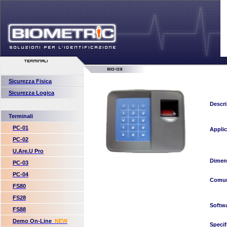
Sicurezza Fisica
Sicurezza Logica
Descri
Terminali
PC-01
Applic
PC-02
U.Are.U Pro
Dimen
PC-03
PC-04
Comun
FS80
FS28
Softw
FS88
Demo On-Line
NEW
Specif