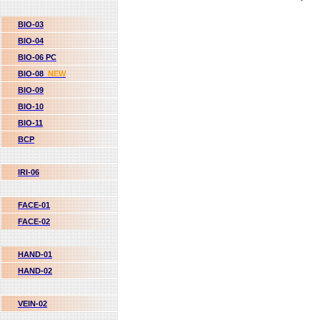
BIO-03
BIO-04
BIO-06 PC
BIO-08
NEW
BIO-09
BIO-10
BIO-11
BCP
IRI-06
FACE-01
FACE-02
HAND-01
HAND-02
VEIN-02