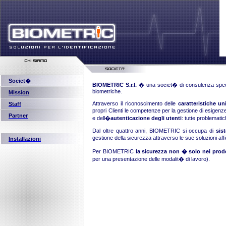
Societ�
BIOMETRIC S.r.l.
� una societ� di consulenza special
biometriche.
Mission
Attraverso il riconoscimento delle
caratteristiche u
Staff
propri Clienti le competenze per la gestione di esigen
Partner
e dell�
autenticazione degli utenti
: tutte problematic
Dal oltre quattro anni, BIOMETRIC si occupa di
sis
gestione della sicurezza attraverso le sue soluzioni affida
Installazioni
Per BIOMETRIC
la sicurezza non � solo nei prodot
per una presentazione delle modalit� di lavoro).