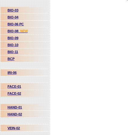
BIO-03
BIO-04
BIO-06 PC
BIO-08
NEW
BIO-09
BIO-10
BIO-11
BCP
IRI-06
FACE-01
FACE-02
HAND-01
HAND-02
VEIN-02