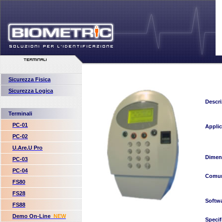
Sicurezza Fisica
Sicurezza Logica
Descri
Terminali
PC-01
Applic
PC-02
U.Are.U Pro
Dimen
PC-03
PC-04
Comun
FS80
FS28
Softw
FS88
Demo On-Line
NEW
Specif