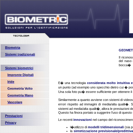
Biometria
GEOMET
Sistemi tradizionali
Il riconos
del naso e
bocca�
Sistemi biometrici
Impronte Digitali
Iride
E� una tecnologia
considerata molto intuitiva e
un punto (ad esempio uno specchio dietro cui � pos
Geometria Volto
Una sola foto pu� essere sufficiente per ottenere il 
Geometria Mano
Similarmente a quanto avviene con sistemi di video
Vascolare
errori rispetto ad immagini di media/alta qualit�. S
sistemi ad media/alta qualit�, allora le prestazioni
Questo ha finora portato a suggerire l'uso di questo
Prestazioni
Le recenti
innovazioni
nel campo del riconosciment
Privacy
l�utilizzo di
modelli tridimensionali
(sia p
la
sintetizzazione previsionale/predittiva