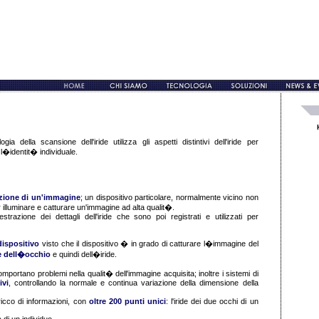
gia della scansione dell'iride utilizza gli aspetti distintivi dell'iride per
 l�identit� individuale.
zione di un'immagine
; un dispositivo particolare, normalmente vicino non
r illuminare e catturare un'immagine ad alta qualit�.
trazione dei dettagli dell'iride che sono poi registrati e utilizzati per
ispositivo
visto che il dispositivo � in grado di catturare l�immagine del
e dell�occhio
e quindi dell�iride.
portano problemi nella qualit� dell'immagine acquisita; inoltre i sistemi di
ivi
, controllando la normale e continua variazione della dimensione della
icco di informazioni, con
oltre 200 punti unici
: l'iride dei due occhi di un