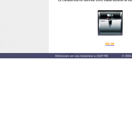
Le caratteristiche dell'iride sono stabili durante la vit
IRI-06
Ottimizzato per una risoluzione a 1024*768 © 2004-2014 B