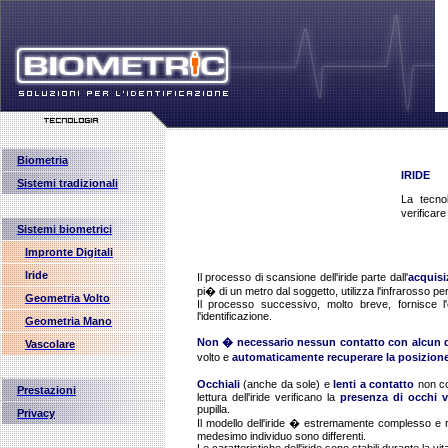
Biometria
IRIDE
Sistemi tradizionali
La tecnolo
verificare
Sistemi biometrici
Impronte Digitali
Iride
Il processo di scansione dell'iride parte dall'
acquisi
pi� di un metro dal soggetto, utilizza l'infrarosso pe
Geometria Volto
Il processo successivo, molto breve, fornisce l'es
l'identificazione.
Geometria Mano
Non � necessario nessun contatto con alcun d
Vascolare
volto e
automaticamente recuperare la posizion
Occhiali
(anche da sole) e
lenti a contatto
non com
Prestazioni
lettura dell'iride verificano la
presenza di occhi v
pupilla.
Privacy
Il modello dell'iride � estremamente complesso e r
medesimo individuo sono differenti.