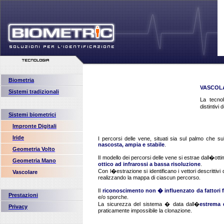
Biometria
VASCOL
Sistemi tradizionali
La tecnol
distintivi
Sistemi biometrici
Impronte Digitali
Iride
I percorsi delle vene, situati sia sul palmo che s
nascosta, ampia e stabile
.
Geometria Volto
Il modello dei percorsi delle vene si estrae dall�ot
Geometria Mano
ottico ad infrarossi a bassa risoluzione
.
Con l�estrazione si identificano i vettori descrittivi d
Vascolare
realizzando la mappa di ciascun percorso.
Il
riconoscimento non � influenzato da fattori f
Prestazioni
e/o sporche.
La sicurezza del sistema � data dall�
estrema 
Privacy
praticamente impossibile la clonazione.