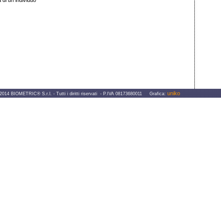
a di un individuo
uniko
IOMETRIC® S.r.l. - Tutti i diritti riservati - P.IVA 08173680011 Grafica: