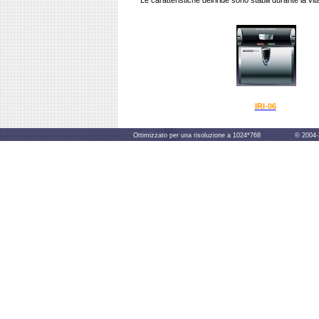
Le caratteristiche dell'iride sono stabili durante la vit
IRI-06
Ottimizzato per una risoluzione a 1024*768 © 2004-2014 B