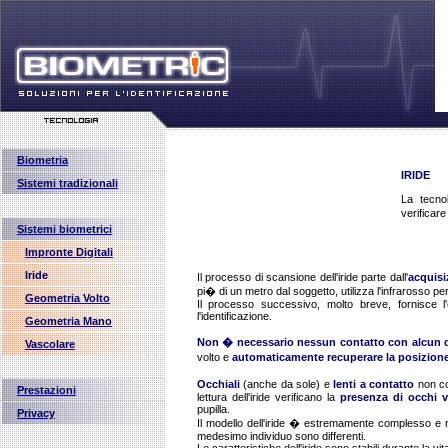
Biometria
IRIDE
Sistemi tradizionali
La tecnolo
verificare
Sistemi biometrici
Impronte Digitali
Iride
Il processo di scansione dell'iride parte dall'
acquisi
pi� di un metro dal soggetto, utilizza l'infrarosso pe
Geometria Volto
Il processo successivo, molto breve, fornisce l'es
l'identificazione.
Geometria Mano
Non � necessario nessun contatto con alcun d
Vascolare
volto e
automaticamente recuperare la posizion
Occhiali
(anche da sole) e
lenti a contatto
non com
Prestazioni
lettura dell'iride verificano la
presenza di occhi v
pupilla.
Privacy
Il modello dell'iride � estremamente complesso e r
medesimo individuo sono differenti.