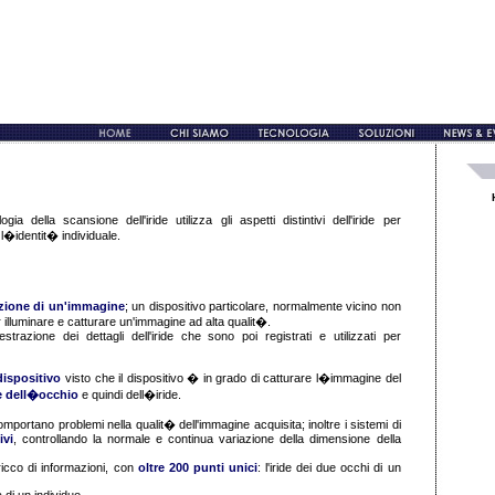
gia della scansione dell'iride utilizza gli aspetti distintivi dell'iride per
 l�identit� individuale.
zione di un'immagine
; un dispositivo particolare, normalmente vicino non
r illuminare e catturare un'immagine ad alta qualit�.
trazione dei dettagli dell'iride che sono poi registrati e utilizzati per
ispositivo
visto che il dispositivo � in grado di catturare l�immagine del
e dell�occhio
e quindi dell�iride.
portano problemi nella qualit� dell'immagine acquisita; inoltre i sistemi di
ivi
, controllando la normale e continua variazione della dimensione della
icco di informazioni, con
oltre 200 punti unici
: l'iride dei due occhi di un