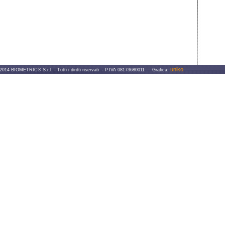
uniko
IOMETRIC® S.r.l. - Tutti i diritti riservati - P.IVA 08173680011 Grafica: