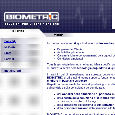
Societ�
La mission aziendale � quella di offrire
soluzioni bio
Mission
Esigenze del Cliente
Ambiti di applicazione
Staff
Caratteristiche e comportamenti dei soggetti co
Condizioni ambientali
Partner
Tutte le tecnologie biometriche hanno infatti specifici pu
di utilizzo: la scelta della
tecnologia pi� adatta
� qui
Installazioni
In anni in cui gli investimenti in sicurezza coprono
BIOMETRIC
si offre quindi come supporto fondamental
migliore in base alle esigenze
.
Rispetto ad un normale fornitore di prodotti, grazie al
sul servizio e sulla consulenza personalizzata:
dall�
analisi della situazione di partenza
in 
dalla
scelta della soluzione pi� idonea
tene
strumenti per risolvere tali esigenze
dalla
creazione del sistema
all�
integrazion
dalla
personalizzazione
della soluzione alla
f
BIOMETRIC non produce singoli terminali, ma grazie a