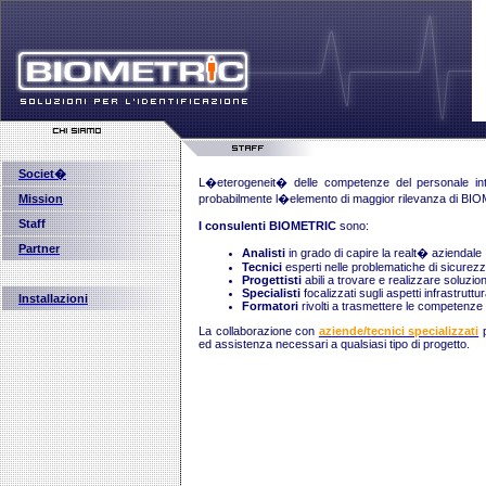
Societ�
L�eterogeneit� delle competenze del personale inte
Mission
probabilmente l�elemento di maggior rilevanza di B
Staff
I consulenti BIOMETRIC
sono:
Partner
Analisti
in grado di capire la realt� aziendale
Tecnici
esperti nelle problematiche di sicurez
Progettisti
abili a trovare e realizzare soluzion
Specialisti
focalizzati sugli aspetti infrastruttu
Installazioni
Formatori
rivolti a trasmettere le competenze
La collaborazione con
aziende/tecnici specializzati
p
ed assistenza necessari a qualsiasi tipo di progetto.