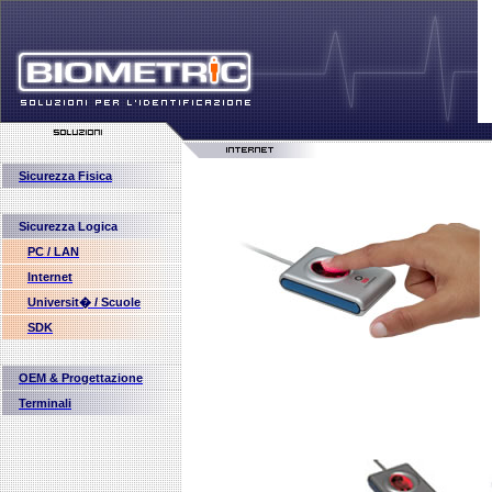
Sicurezza Fisica
Sicurezza Logica
PC / LAN
Internet
Universit� / Scuole
SDK
OEM & Progettazione
Terminali